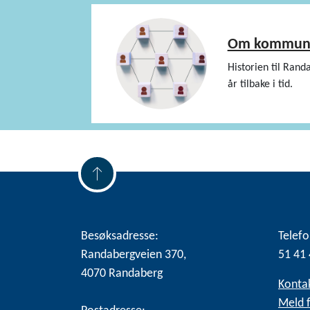
Om kommun
Historien til Rand
år tilbake i tid.
Besøksadresse:
Telefo
Randabergveien 370,
51 41 
4070 Randaberg
Konta
Meld f