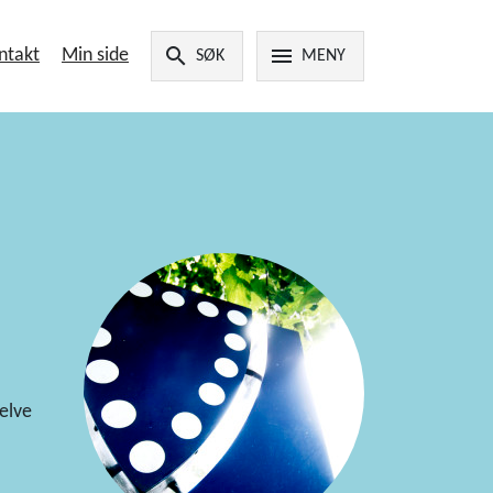
search
menu
ntakt
Min side
SØK
MENY
elve