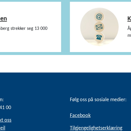
en
K
aberg strekker seg 13 000
Å
m
n:
Følg oss på sosiale medier:
41 00
Facebook
kt oss
eil
Tilgjengelighetserklæring