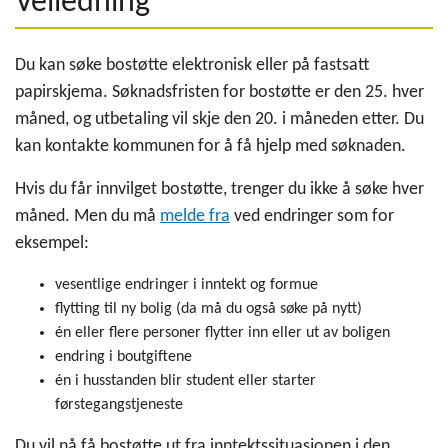
Veiledning
Du kan søke bostøtte elektronisk eller på fastsatt
papirskjema. Søknadsfristen for bostøtte er den 25. hver
måned, og utbetaling vil skje den 20. i måneden etter. Du
kan kontakte kommunen for å få hjelp med søknaden.
Hvis du får innvilget bostøtte, trenger du ikke å søke hver
måned. Men du må
melde fra
ved endringer som for
eksempel:
vesentlige endringer i inntekt og formue
flytting til ny bolig (da må du også søke på nytt)
én eller flere personer flytter inn eller ut av boligen
endring i boutgiftene
én i husstanden blir student eller starter
førstegangstjeneste
Du vil nå få bostøtte ut fra inntektssituasjonen i den