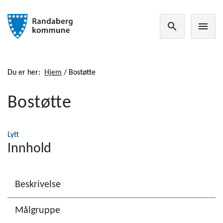
search
menu
Du er her:
Hjem
/
Bostøtte
Bostøtte
Lytt
Innhold
Beskrivelse
Målgruppe