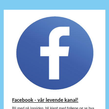
Facebook - vår levende kanal!
Bli med på innsiden, bli kjent med folkene og se hva