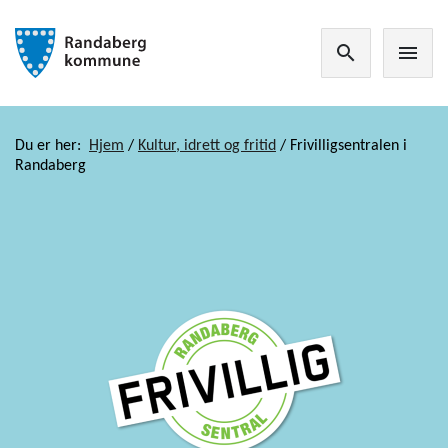
search
menu
Du er her:
Hjem
/
Kultur, idrett og fritid
/
Frivilligsentralen i
Randaberg