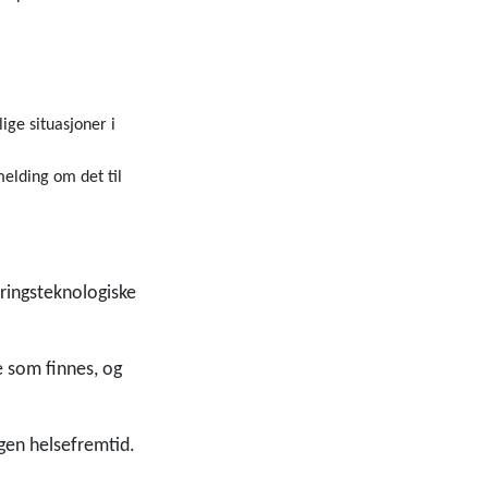
ge situasjoner i
elding om det til
tringsteknologiske
e som finnes, og
egen helsefremtid.