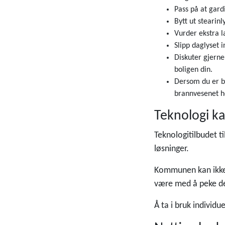
Pass på at gard
Bytt ut stearinl
Vurder ekstra l
Slipp daglyset 
Diskuter gjerne
boligen din.
Dersom du er be
brannvesenet h
Teknologi ka
Teknologitilbudet t
løsninger.
Kommunen kan ikke 
være med å peke deg
Å ta i bruk individu