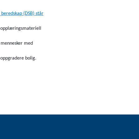
 beredskap (DSB) står
 opplæringsmateriell
or mennesker med
 oppgradere bolig.