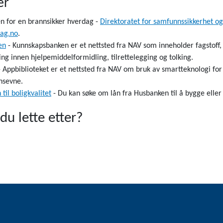
er
n for en brannsikker hverdag -
Direktoratet for samfunnssikkerhet og
dag.no
.
en
- Kunnskapsbanken er et nettsted fra NAV som inneholder fagstoff,
ing innen hjelpemiddelformidling, tilrettelegging og tolking.
 Appbiblioteket er et nettsted fra NAV om bruk av smartteknologi f
nsevne.
til boligkvalitet
- Du kan søke om lån fra Husbanken til å bygge eller
du lette etter?