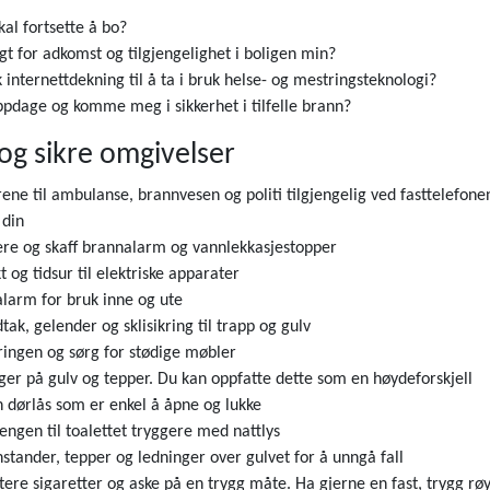
kal fortsette å bo?
agt for adkomst og tilgjengelighet i boligen min?
 internettdekning til å ta i bruk helse- og mestringsteknologi?
ppdage og komme meg i sikkerhet i tilfelle brann?
og sikre omgivelser
ne til ambulanse, brannvesen og politi tilgjengelig ved fasttelefonen 
 din
ere og skaff brannalarm og vannlekkasjestopper
 og tidsur til elektriske apparater
alarm for bruk inne og ute
tak, gelender og sklisikring til trapp og gulv
ingen og sørg for stødige møbler
ger på gulv og tepper. Du kan oppfatte dette som en høydeforskjell
n dørlås som er enkel å åpne og lukke
sengen til toalettet tryggere med nattlys
stander, tepper og ledninger over gulvet for å unngå fall
tere sigaretter og aske på en trygg måte. Ha gjerne en fast, trygg rø