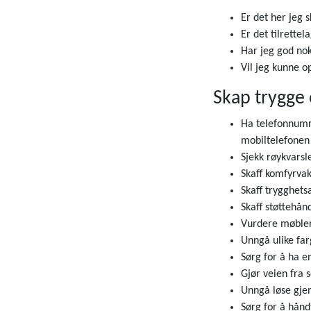
Er det her jeg s
Er det tilrettel
Har jeg god nok
Vil jeg kunne o
Skap trygge 
Ha telefonnumre
mobiltelefonen
Sjekk røykvarsl
Skaff komfyrvakt
Skaff trygghets
Skaff støttehånd
Vurdere møbler
Unngå ulike far
Sørg for å ha e
Gjør veien fra 
Unngå løse gjen
Sørg for å hånd