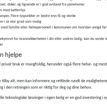
iner, duker og lignende er i god avstand fra panelovner
ys med batterilys
amper. Flere lyspunkter er bedre enn få og sterke
inn i så stor grad som mulig
 med familie eller helsepersonell i kommunen om hvordan unngå farli
kymret for brannsikkerheten i din eller andres bolig, kan du sende m
er
n hjelpe
il privat bruk er mangfoldig, herunder også flere helse- og mes
tilby alt, men kan informere og rettlede rundt de muligheten
 i den retningen som er riktig for deg og dine behov.
elle teknologiske løsninger i egen bolig er en god investering i 