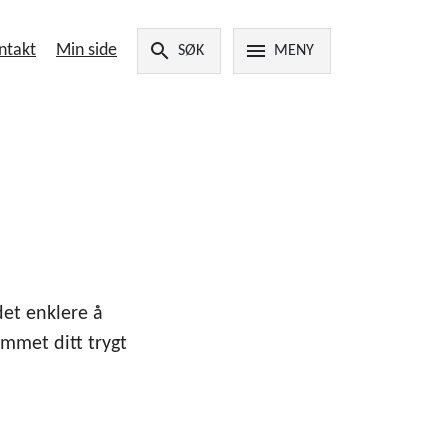
search
menu
ntakt
Min side
SØK
MENY
det enklere å
emmet ditt trygt