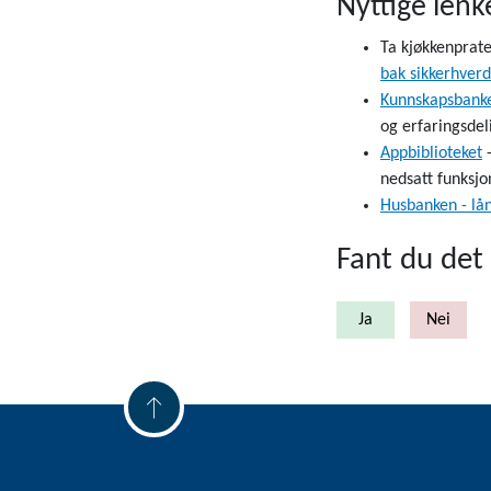
Nyttige lenk
Ta kjøkkenprate
bak sikkerhver
Kunnskapsbank
og erfaringsdel
Appbiblioteket
-
nedsatt funksjo
Husbanken - lån 
Fant du det 