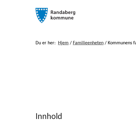
Du er her:
Hjem
/
Familieenheten
/
Kommunens f
Innhold