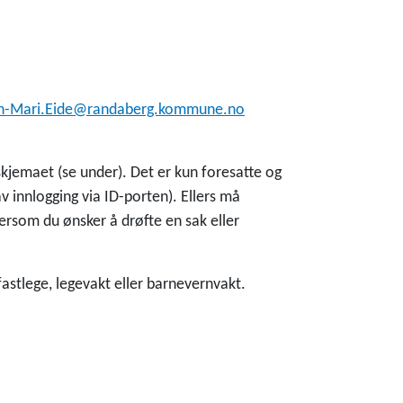
tin-Mari.Eide@randaberg.kommune.no
jemaet (se under). Det er kun foresatte og
 innlogging via ID-porten). Ellers må
rsom du ønsker å drøfte en sak eller
fastlege, legevakt eller barnevernvakt.