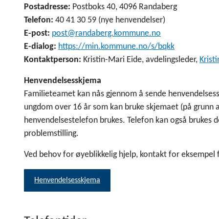
Postadresse:
Postboks 40, 4096 Randaberg
Telefon:
40 41 30 59 (nye henvendelser)
E-post:
post@randaberg.kommune.no
E-dialog:
https://min.kommune.no/s/bqkk
Kontaktperson:
Kristin-Mari Eide, avdelingsleder,
Kris
Henvendelsesskjema
Familieteamet kan nås gjennom å sende henvendelsessk
ungdom over 16 år som kan bruke skjemaet (på grunn av
henvendelsestelefon brukes. Telefon kan også brukes de
problemstilling.
Ved behov for øyeblikkelig hjelp, kontakt for eksempel 
Henvendelsesskjema