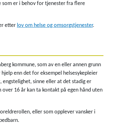
e som er i behov for tjenester fra flere
r etter
lov om helse og omsorgstjenester
.
daberg kommune, som av en eller annen grunn
r hjelp enn det for eksempel helsesykepleier
 engstelighet, sinne eller at det stadig er
 over 16 år kan ta kontakt på egen hånd uten
foreldrerollen, eller som opplever vansker i
spedbarn.