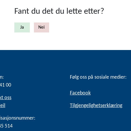
Fant du det du lette etter?
n:
Følg oss på sosiale medier:
41 00
Facebook
kt oss
eil
Tilgjengelighetserklæring
isasjonsnummer:
45 514