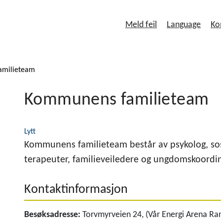
Meld feil
Language
Ko
amilieteam
Kommunens familieteam
Lytt
Kommunens familieteam består av psykolog, sos
terapeuter, familieveiledere og ungdomskoordin
Kontaktinformasjon
Besøksadresse:
Torvmyrveien 24, (Vår Energi Arena Ra