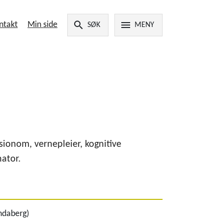
search
menu
ntakt
Min side
SØK
MENY
ionom, vernepleier, kognitive
ator.
ndaberg)