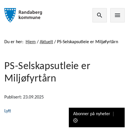
search
menu
Du er her:
Hjem
/
Aktuelt
/
PS-Selskapsutleie er Miljøfyrtårn
PS-Selskapsutleie er
Miljøfyrtårn
Publisert: 23.09.2025
Lytt
Abonner på nyheter