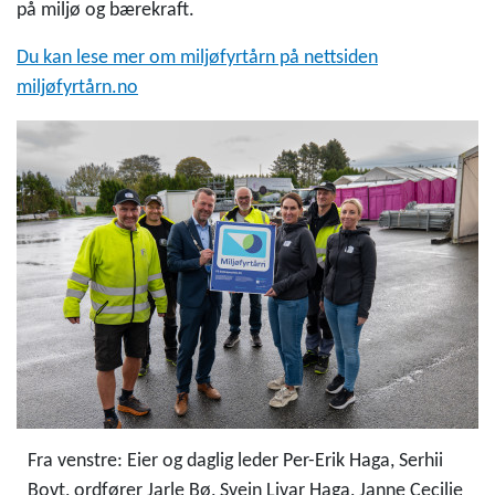
på miljø og bærekraft.
Du kan lese mer om miljøfyrtårn på nettsiden
miljøfyrtårn.no
Fra venstre: Eier og daglig leder Per-Erik Haga,
Serhii
Bovt, ordfører Jarle Bø, Svein Livar Haga, Janne Cecilie