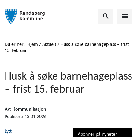
search
menu
Du er her:
Hjem
/
Aktuelt
/
Husk å søke barnehageplass – frist
15. februar
Husk å søke barnehageplass
– frist 15. februar
Av: Kommunikasjon
Publisert: 13.01.2026
Lytt
Abonner på nyheter